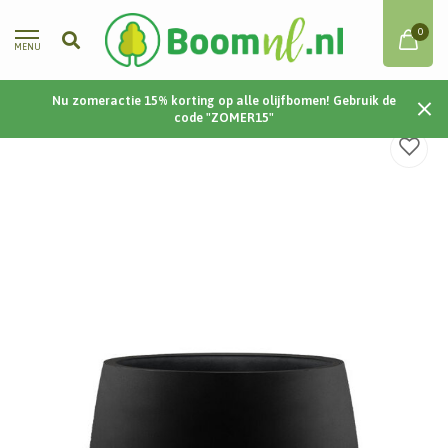
0
MENU
Nu zomeractie 15% korting op alle olijfbomen! Gebruik de
Home
/
Argento Balloon 55 55x55 - Black
code "ZOMER15"