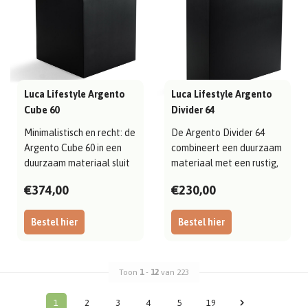
Luca Lifestyle Argento
Luca Lifestyle Argento
Cube 60
Divider 64
Minimalistisch en recht: de
De Argento Divider 64
Argento Cube 60 in een
combineert een duurzaam
duurzaam materiaal sluit
materiaal met een rustig,
mooi..
evenwich..
€374,00
€230,00
Bestel hier
Bestel hier
Toon
1
-
12
van 223
1
2
3
4
5
19