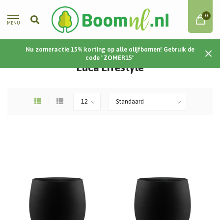
0
MENU
Nu zomeractie 15% korting op alle olijfbomen! Gebruik de
Home
/
Plantenbakken
/
Luca Lifestyle
code "ZOMER15"
Luca Lifestyle