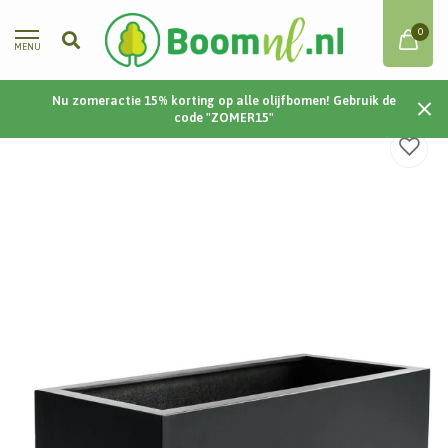
0
MENU
Nu zomeractie 15% korting op alle olijfbomen! Gebruik de
Home
/
Argento Box 60 60x20x20 - Black
code "ZOMER15"