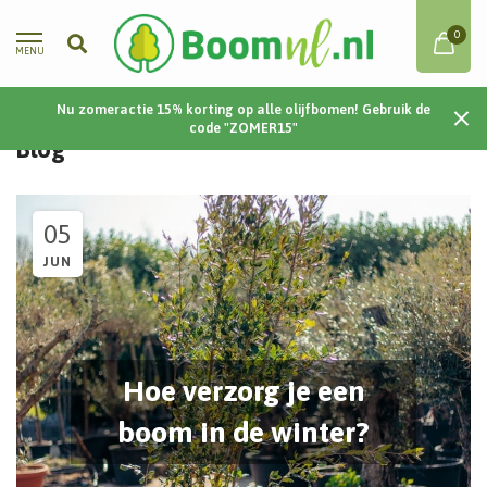
0
MENU
Nu zomeractie 15% korting op alle olijfbomen! Gebruik de
Home
/
Blog
code "ZOMER15"
Blog
05
JUN
Hoe verzorg je een
boom in de winter?