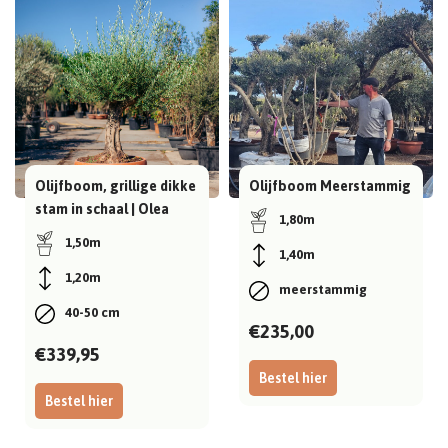
Olijfboom, grillige dikke
Olijfboom Meerstammig
stam in schaal | Olea
1,80m
europaea
1,50m
1,40m
1,20m
meerstammig
40-50 cm
€235,00
€339,95
Bestel hier
Bestel hier