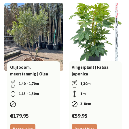
Olijfboom,
Vingerplant | Fatsia
meerstammig | Olea
japonica
europaea
1,40 - 1,70m
1,30m
1,15 - 1,50m
1m
3-8cm
€179,95
€59,95