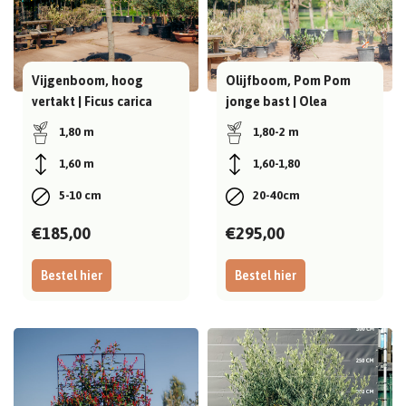
Vijgenboom, hoog
Olijfboom, Pom Pom
vertakt | Ficus carica
jonge bast | Olea
europaea
1,80 m
1,80-2 m
1,60 m
1,60-1,80
5-10 cm
20-40cm
€185,00
€295,00
Bestel hier
Bestel hier