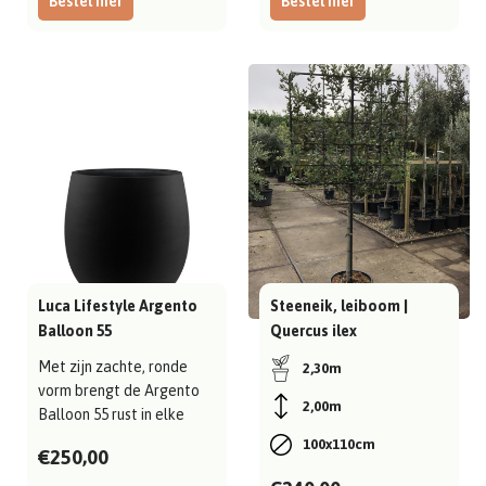
Bestel hier
Bestel hier
Luca Lifestyle Argento
Steeneik, leiboom |
Balloon 55
Quercus ilex
Met zijn zachte, ronde
2,30m
vorm brengt de Argento
2,00m
Balloon 55 rust in elke
ruimte; ui..
100x110cm
€250,00