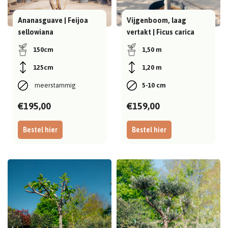
Ananasguave | Feijoa
Vijgenboom, laag
sellowiana
vertakt | Ficus carica
150cm
1,50 m
125cm
1,20 m
 meerstammig
5-10 cm
€195,00
€159,00
Bestel hier
Bestel hier