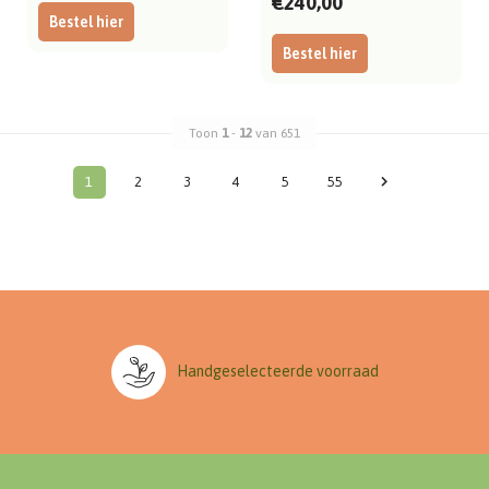
€240,00
Bestel hier
Bestel hier
Toon
1
-
12
van 651
1
2
3
4
5
55
Handgeselecteerde voorraad