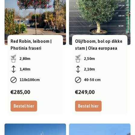
Red Robin, leiboom |
Olijfboom, bol op dikke
Photinia fraseri
stam | Olea europaea
2,80m
2,50m
1,40m
2,10m
110x100cm
40-50 cm
€285,00
€249,00
Bestel hier
Bestel hier