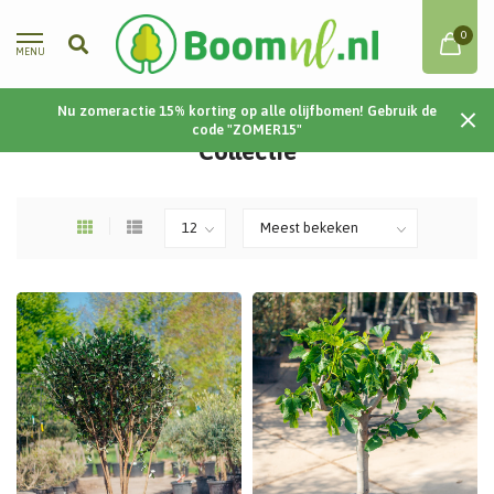
0
MENU
Nu zomeractie 15% korting op alle olijfbomen! Gebruik de
Home
/
Collectie
code "ZOMER15"
Collectie