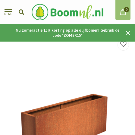
0
MENU
Nu zomeractie 15% korting op alle olijfbomen! Gebruik de
Home
/
Cortenstaal | Carrez | 200x40x80 cm
code "ZOMER15"