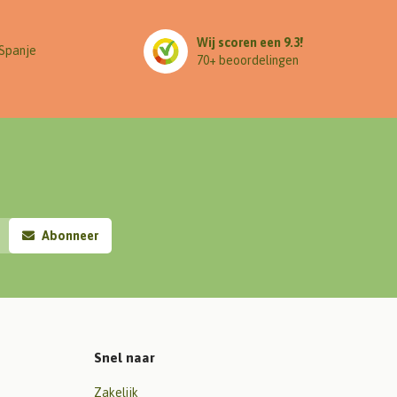
Wij scoren een 9.3!
 Spanje
70+ beoordelingen
Abonneer
Snel naar
Zakelijk