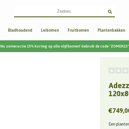
Bladhoudend
Leibomen
Fruitbomen
Plantenbakken
Nu zomeractie 15% korting op alle olijfbomen! Gebruik de code "ZOMER15"
Adezz 
120x8
€749,0
Een planten