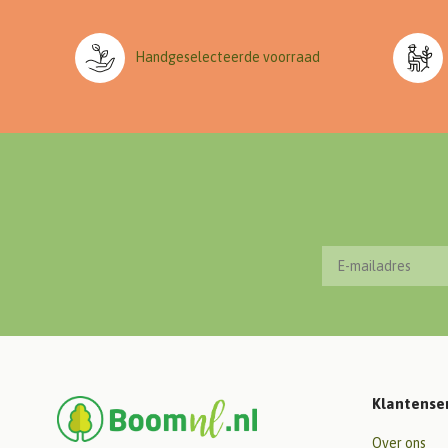
Handgeselecteerde voorraad
Klantense
Over ons