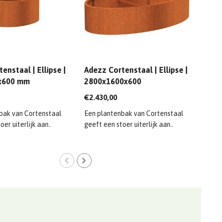
enstaal | Ellipse |
Adezz Cortenstaal | Ellipse |
Adez
x600 mm
2800x1600x600
800
€2.430,00
€568
bak van Cortenstaal
Een plantenbak van Cortenstaal
Mate
er uiterlijk aan..
geeft een stoer uiterlijk aan..
plant