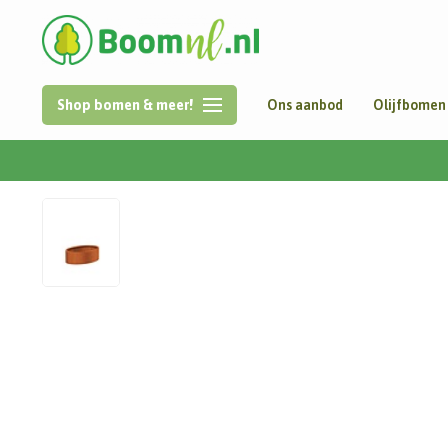
Shop bomen & meer!
Ons aanbod
Olijfbomen
Home
/
Cortenstaal | Ellipse | 120x80x40 cm