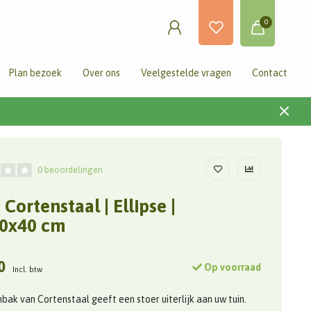
0
Plan bezoek
Over ons
Veelgestelde vragen
Contact
0 beoordelingen
Cortenstaal | Ellipse |
0x40 cm
0
Op voorraad
Incl. btw
bak van Cortenstaal geeft een stoer uiterlijk aan uw tuin.