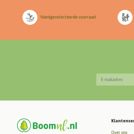
Handgeselecteerde voorraad
Klantense
Over ons