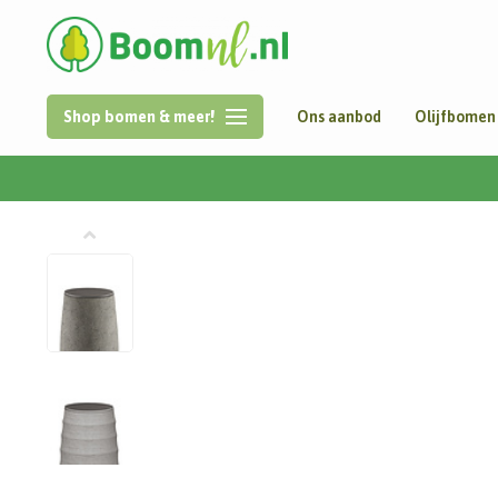
Shop bomen & meer!
Ons aanbod
Olijfbomen
Home
/
Coverplate Round 27 Ø27 - Natural Concrete