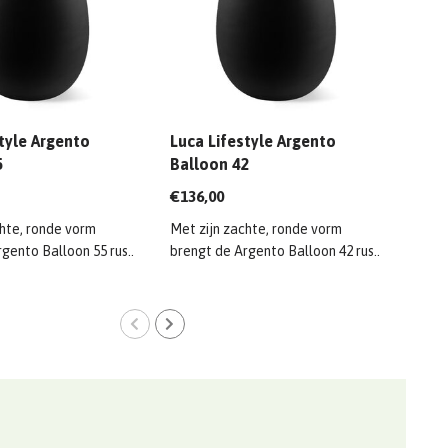
tyle Argento
Luca Lifestyle Argento
Luca
5
Balloon 42
100
€136,00
€458
hte, ronde vorm
Met zijn zachte, ronde vorm
Stra
gento Balloon 55 rus..
brengt de Argento Balloon 42 rus..
kenm