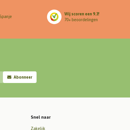
Wij scoren een 9.3!
 Spanje
70+ beoordelingen
Abonneer
Snel naar
Zakelijk