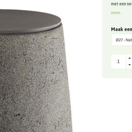
met een net
meer..
Maak een