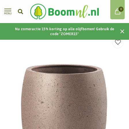
0
MENU
Nu zomeractie 15% korting op alle olijfbomen! Gebruik de
Home
/
Grigio Metallic Tall Balloon 40 40x50 - Bronze
code "ZOMER15"