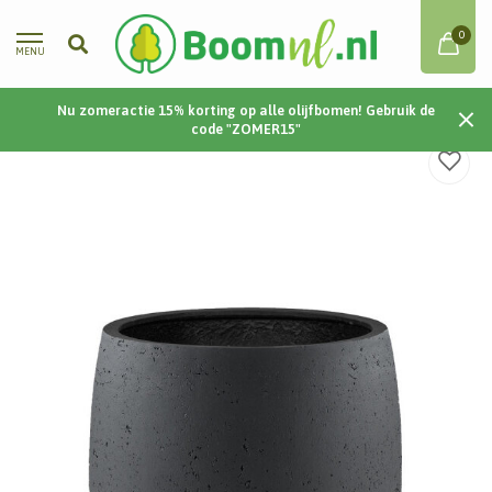
0
MENU
Nu zomeractie 15% korting op alle olijfbomen! Gebruik de
Home
/
Grigio Modern Pot 68 68x68 - Anthracite
code "ZOMER15"