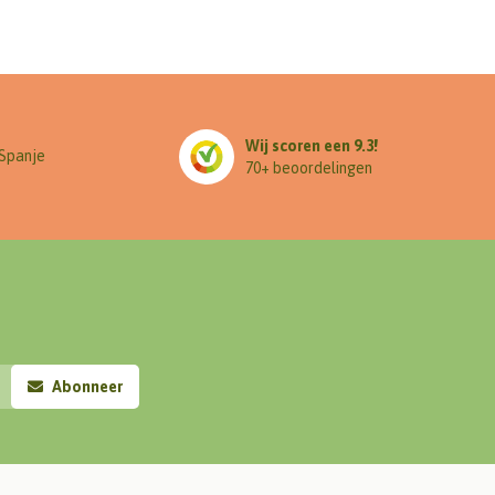
Wij scoren een 9.3!
 Spanje
70+ beoordelingen
Abonneer