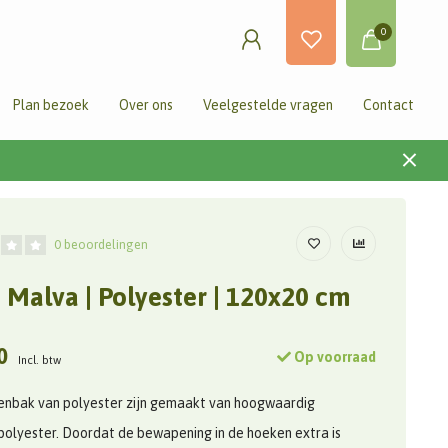
0
Plan bezoek
Over ons
Veelgestelde vragen
Contact
0 beoordelingen
 Malva | Polyester | 120x20 cm
0
Op voorraad
Incl. btw
enbak van polyester zijn gemaakt van hoogwaardig
olyester. Doordat de bewapening in de hoeken extra is