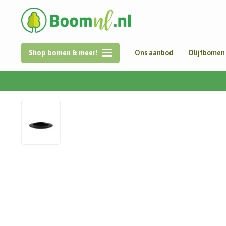
Shop bomen & meer!
Ons aanbod
Olijfbomen
Home
/
Malva | Polyester | 120x20 cm