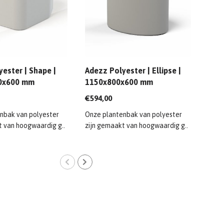
ester | Shape |
Adezz Polyester | Ellipse |
Adez
0x600 mm
1150x800x600 mm
500
€594,00
€230
nbak van polyester
Onze plantenbak van polyester
Onze
t van hoogwaardig g..
zijn gemaakt van hoogwaardig g..
zijn