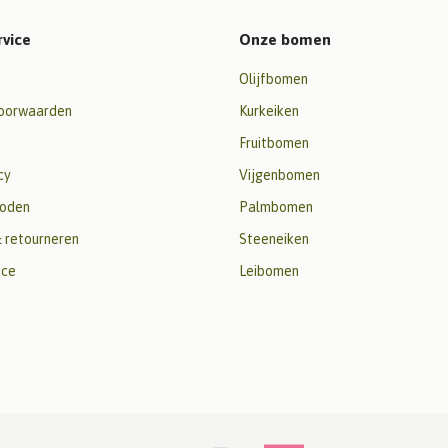
rvice
Onze bomen
Olijfbomen
oorwaarden
Kurkeiken
Fruitbomen
cy
Vijgenbomen
oden
Palmbomen
 retourneren
Steeneiken
ice
Leibomen