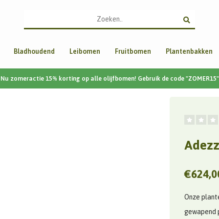
Bladhoudend
Leibomen
Fruitbomen
Plantenbakken
Nu zomeractie 15% korting op alle olijfbomen! Gebruik de code "ZOMER15"
Adezz
€624,0
Onze plant
gewapend p