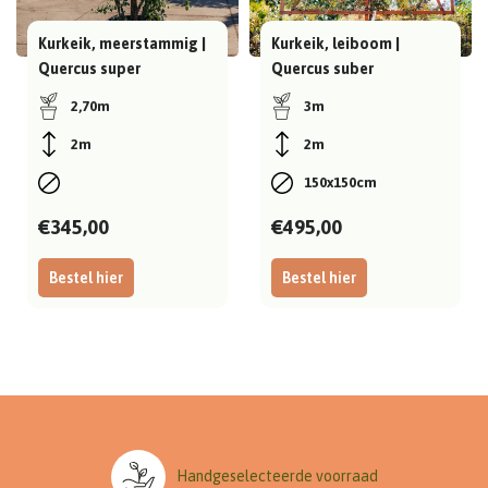
Kurkeik, meerstammig |
Kurkeik, leiboom |
Quercus super
Quercus suber
2,70m
3m
2m
2m
150x150cm
€345,00
€495,00
Bestel hier
Bestel hier
Handgeselecteerde voorraad