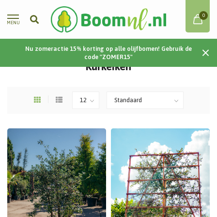
0
MENU
Nu zomeractie 15% korting op alle olijfbomen! Gebruik de
Home
/
Steen- en kurkeiken
/
Kurkeiken
code "ZOMER15"
Kurkeiken