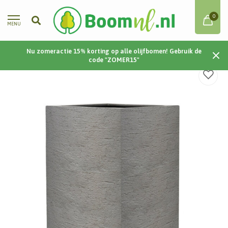
0
MENU
Nu zomeractie 15% korting op alle olijfbomen! Gebruik de
Home
/
Terreno High Cube 80 30x30x80 - Clay
code "ZOMER15"