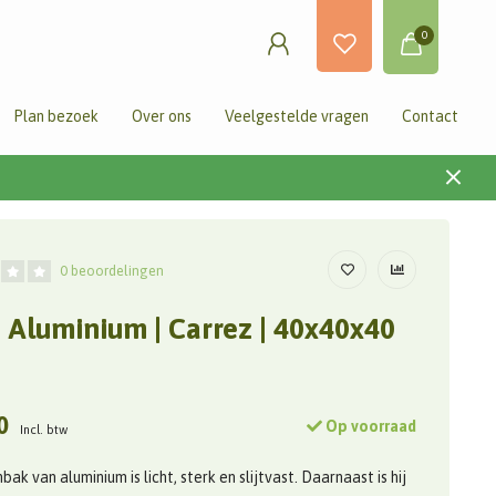
0
Plan bezoek
Over ons
Veelgestelde vragen
Contact
0 beoordelingen
 Aluminium | Carrez | 40x40x40
0
Op voorraad
Incl. btw
ak van aluminium is licht, sterk en slijtvast. Daarnaast is hij