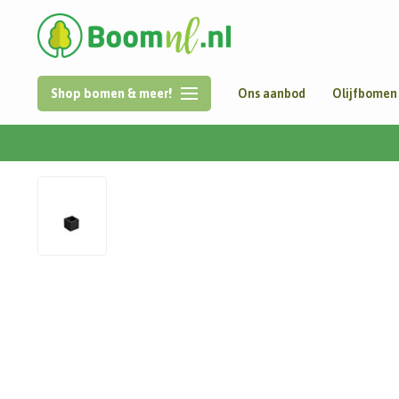
Shop bomen & meer!
Ons aanbod
Olijfbomen
Home
/
Aluminium | Carrez | 40x40x40 cm