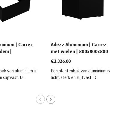
minium | Carrez
Adezz Aluminium | Carrez
Adez
dem |
met wielen | 800x800x800
met
0x600 mm
mm
mm
€1.326,00
€1.0
bak van aluminium is
Een plantenbak van aluminium is
Een 
n slijtvast. D..
licht, sterk en slijtvast. D..
licht