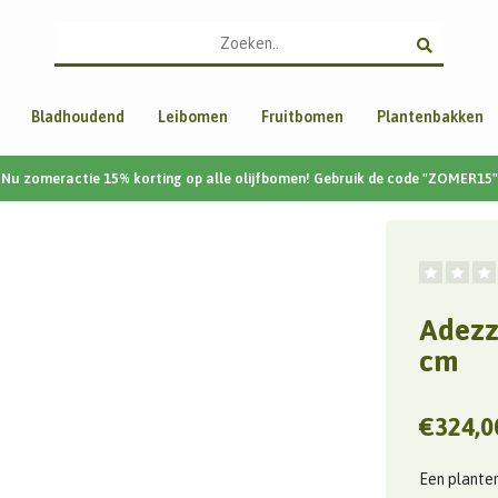
Bladhoudend
Leibomen
Fruitbomen
Plantenbakken
Nu zomeractie 15% korting op alle olijfbomen! Gebruik de code "ZOMER15"
Adezz
cm
€324,0
Een plantenb