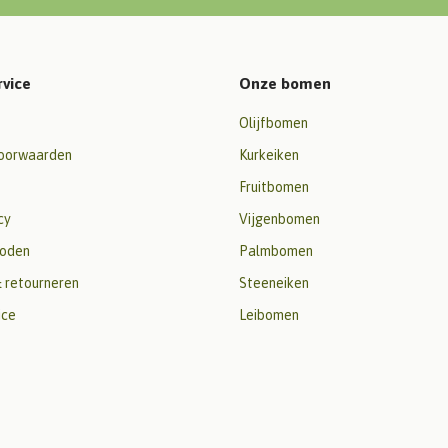
rvice
Onze bomen
Olijfbomen
oorwaarden
Kurkeiken
Fruitbomen
cy
Vijgenbomen
oden
Palmbomen
 retourneren
Steeneiken
ice
Leibomen