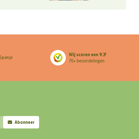
Wij scoren een 9.3!
 Spanje
70+ beoordelingen
Abonneer