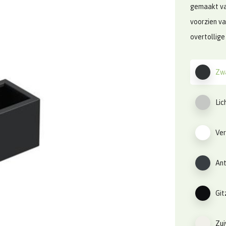
gemaakt va
voorzien v
overtollige
Zwa
Lic
Ver
Ant
Git
Zui