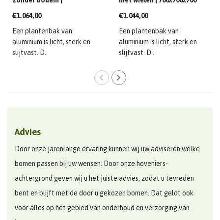
zonder bodem |
met wielen | 700x700x700
1200x1200x600 mm
mm
€1.064,00
€1.044,00
Een plantenbak van
Een plantenbak van
aluminium is licht, sterk en
aluminium is licht, sterk en
slijtvast. D..
slijtvast. D..
Advies
Door onze jarenlange ervaring kunnen wij uw adviseren welke
bomen passen bij uw wensen. Door onze hoveniers-
achtergrond geven wij u het juiste advies, zodat u tevreden
bent en blijft met de door u gekozen bomen. Dat geldt ook
voor alles op het gebied van onderhoud en verzorging van