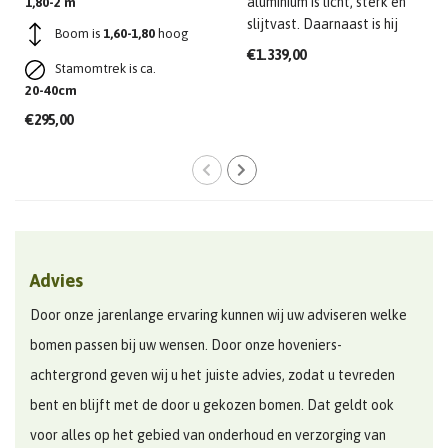
aluminium is licht, sterk en
1,80-2 m
slijtvast. Daarnaast is hij
Boom is 
1,60-1,80
 hoog
gema..
€1.339,00
Stamomtrek is ca. 
20-40cm
€295,00
Advies
Door onze jarenlange ervaring kunnen wij uw adviseren welke
bomen passen bij uw wensen. Door onze hoveniers-
achtergrond geven wij u het juiste advies, zodat u tevreden
bent en blijft met de door u gekozen bomen. Dat geldt ook
voor alles op het gebied van onderhoud en verzorging van