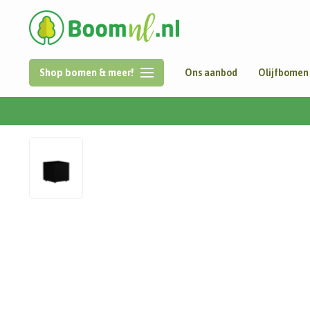
Shop bomen & meer!
Ons aanbod
Olijfbomen
Home
/
Aluminium | Carrez met wielen | 60x60x60 cm