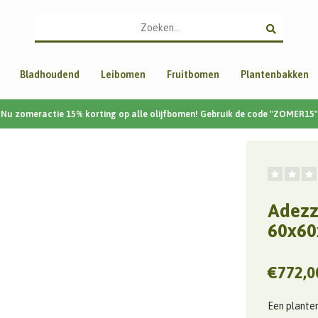
Bladhoudend
Leibomen
Fruitbomen
Plantenbakken
Nu zomeractie 15% korting op alle olijfbomen! Gebruik de code "ZOMER15"
Adezz
60x60
€772,0
Een plantenb