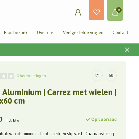
0
Plan bezoek
Over ons
Veelgestelde vragen
Contact
0 beoordelingen
 Aluminium | Carrez met wielen |
x60 cm
0
Op voorraad
Incl. btw
ak van aluminium is licht, sterk en slijtvast. Daarnaast is hij