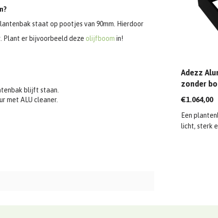
n?
lantenbak staat op pootjes van 90mm. Hierdoor
g. Plant er bijvoorbeeld deze
olijfboom
in!
Adezz Alu
zonder bo
tenbak blijft staan.
1200x120
€1.064,00
eur met ALU cleaner.
Een planten
licht, sterk e