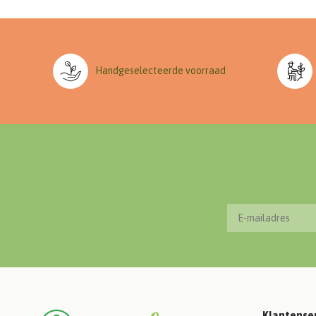
Handgeselecteerde voorraad
Klantense