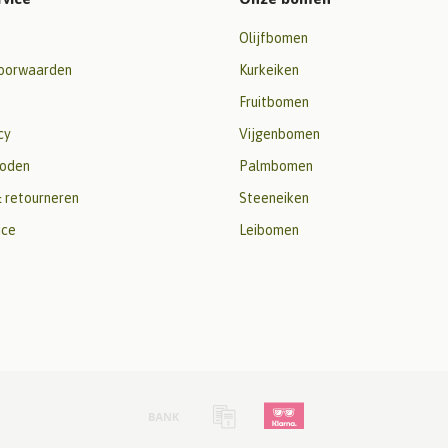
Olijfbomen
oorwaarden
Kurkeiken
Fruitbomen
cy
Vijgenbomen
oden
Palmbomen
 retourneren
Steeneiken
ice
Leibomen