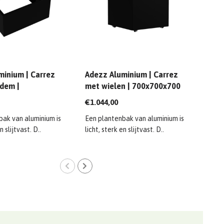
minium | Carrez
Adezz Aluminium | Carrez
Adez
dem |
met wielen | 700x700x700
500
0x600 mm
mm
€1.044,00
€732
bak van aluminium is
Een plantenbak van aluminium is
Een 
n slijtvast. D..
licht, sterk en slijtvast. D..
licht