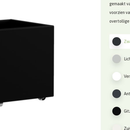
gemaakt va
voorzien v
overtollige
Zwa
Lic
Ver
Ant
Git
Zui