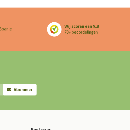
Wij scoren een 9.3!
 Spanje
70+ beoordelingen
Abonneer
Snel naar