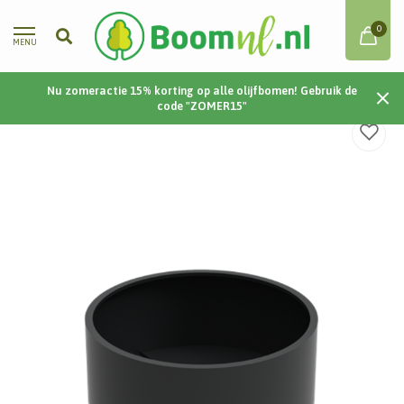
0
MENU
Nu zomeractie 15% korting op alle olijfbomen! Gebruik de
Home
/
Sydney | Aluminium | 150x60 cm
code "ZOMER15"