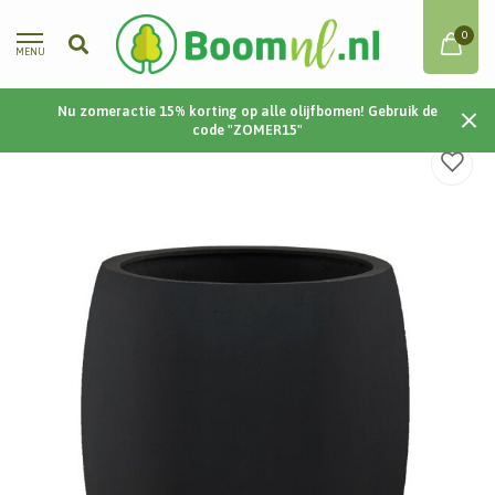
0
MENU
Nu zomeractie 15% korting op alle olijfbomen! Gebruik de
Home
/
Argento Tall Balloon 55 55x68 - Black
code "ZOMER15"