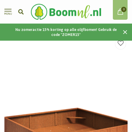
0
MENU
Nu zomeractie 15% korting op alle olijfbomen! Gebruik de
Home
/
Cortenstaal | Carrez | 200x200x40 cm
code "ZOMER15"