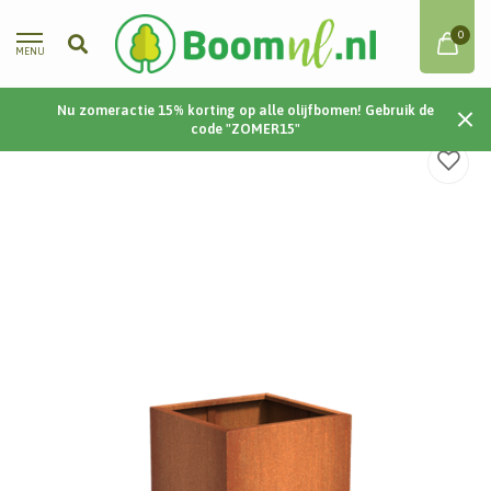
0
MENU
Nu zomeractie 15% korting op alle olijfbomen! Gebruik de
Home
/
Cortenstaal | Carrez met poten | 80x80x60 cm
code "ZOMER15"