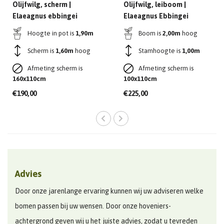
Olijfwilg, scherm |
Olijfwilg, leiboom |
Elaeagnus ebbingei
Elaeagnus Ebbingei
Hoogte in pot is 
1,90m
Boom is 
2,00m
 hoog
Scherm is 
1,60m
 hoog
Stamhoogte is 
1,00m
Afmeting scherm is 
Afmeting scherm is 
160x110cm
100x110cm
€190,00
€225,00
Advies
Door onze jarenlange ervaring kunnen wij uw adviseren welke
bomen passen bij uw wensen. Door onze hoveniers-
achtergrond geven wij u het juiste advies, zodat u tevreden