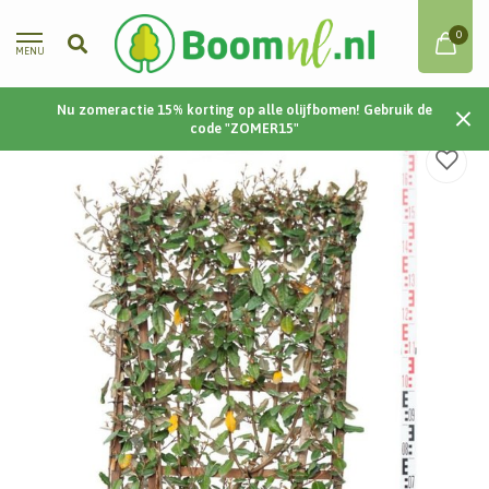
0
MENU
Nu zomeractie 15% korting op alle olijfbomen! Gebruik de
Home
/
Olijfwilg | 120x70cm | Scherm
code "ZOMER15"