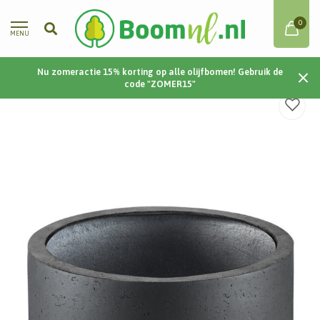
0
MENU
Nu zomeractie 15% korting op alle olijfbomen! Gebruik de
Home
/
Grigio Cylinder 60 60x41 - Anthracite
code "ZOMER15"