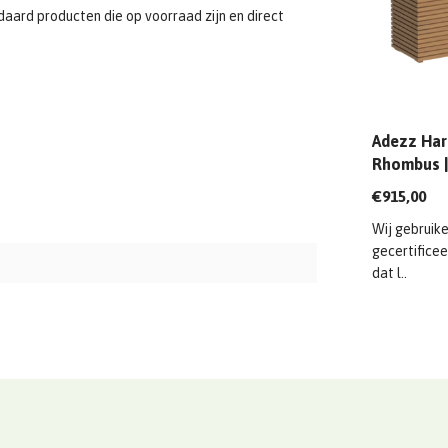
aard producten die op voorraad zijn en direct
Adezz Har
Rhombus |
mm
€915,00
Wij gebruike
gecertificee
dat l..