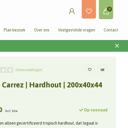
0
Plan bezoek
Over ons
Veelgestelde vragen
Contact
0 beoordelingen
 Carrez | Hardhout | 200x40x44
0
Op voorraad
Incl. btw
en alleen gecertificeerd tropisch hardhout, dat legaal is