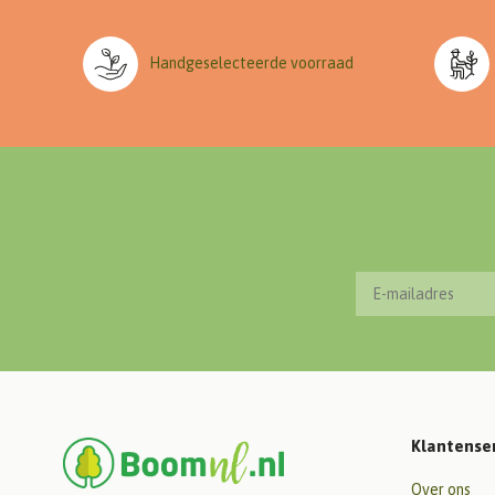
Handgeselecteerde voorraad
Klantense
Over ons