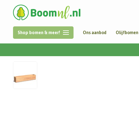
Shop bomen & meer!
Ons aanbod
Olijfbomen
Home
/
Carrez | Hardhout | 200x40x44 cm