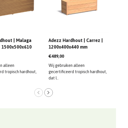
dhout | Malaga
Adezz Hardhout | Carrez |
Adez
 1500x500x610
1200x400x440 mm
100
€489,00
€450
n alleen
Wij gebruiken alleen
Wij g
rd tropisch hardhout,
gecertificeerd tropisch hardhout,
gecer
dat l..
dat l.