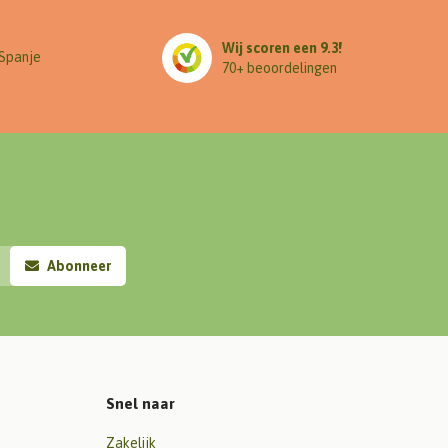
Wij scoren een 9.3!
 Spanje
70+ beoordelingen
Abonneer
Snel naar
Zakelijk