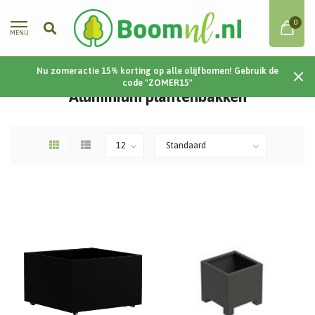
0
MENU
Nu zomeractie 15% korting op alle olijfbomen! Gebruik de
Home
/
Plantenbakken
/
Aluminium
code "ZOMER15"
Aluminium plantenbakken