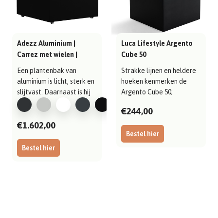
Adezz Aluminium |
Luca Lifestyle Argento
Carrez met wielen |
Cube 50
1000x1000x800 mm
Een plantenbak van
Strakke lijnen en heldere
aluminium is licht, sterk en
hoeken kenmerken de
slijtvast. Daarnaast is hij
Argento Cube 50;
gema..
uitgevoerd in duu..
€244,00
€1.602,00
Bestel hier
Bestel hier