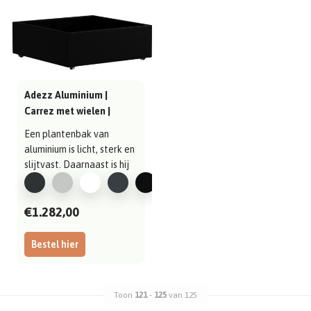
Adezz Aluminium |
Carrez met wielen |
1200x1200x400 mm
Een plantenbak van
aluminium is licht, sterk en
slijtvast. Daarnaast is hij
gema..
€1.282,00
Bestel hier
Toon
121
-
125
van 125