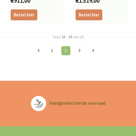
€911,00
€1.519,00
Bestel hier
Bestel hier
Toon
13
-
24
van 29
1
2
3
Handgeselecteerde voorraad