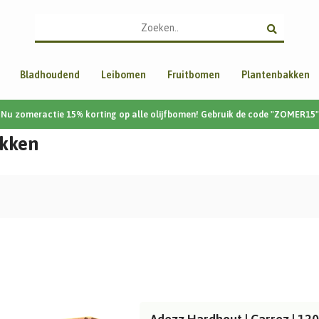
Bladhoudend
Leibomen
Fruitbomen
Plantenbakken
Nu zomeractie 15% korting op alle olijfbomen! Gebruik de code "ZOMER15"
akken