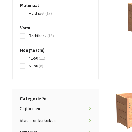
Materiaal
Hardhout
(19)
Vorm
Rechthoek
(19)
Hoogte (cm)
41-60
(11)
61-80
(8)
Categorieën
Olijfbomen
Steen- en kurkeiken