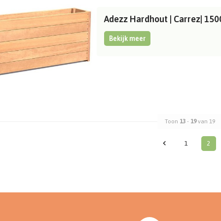
Adezz Hardhout | Carrez| 1
Bekijk meer
Toon
13
-
19
van 19
1
2