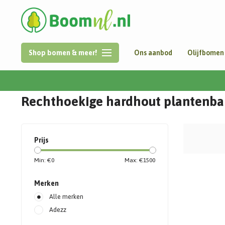
Shop bomen & meer!
Ons aanbod
Olijfbomen
Home
/
Plantenbakken
/
Hardhout
/
Rechthoek
Rechthoekige hardhout plantenb
Prijs
Min: €
0
Max: €
1500
Merken
Alle merken
Adezz