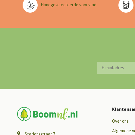
Handgeselecteerde voorraad
Klantense
Over ons
Algemene v
Stationsstraat 7