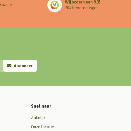
Wij scoren een 9.3!
 Spanje
70+ beoordelingen
Abonneer
Snel naar
Zakelijk
Onze locatie