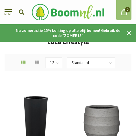
0
MENU
Nu zomeractie 15% korting op alle olijfbomen! Gebruik de
Home
/
Plantenbakken
/
Luca Lifestyle
code "ZOMER15"
Luca Lifestyle