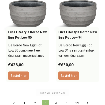
Luca Lifestyle Bordo New
Luca Lifestyle Bordo New
Egg Pot Low 80
Egg Pot Low 94
De Bordo New Egg Pot
De Bordo New Egg Pot
Low 80 combineert een
Low 94 is een plantenbak
duurzaam materiaal met
van een duurzaam
een rustig, ev..
materiaal met een..
€428,00
€630,00
Bestel hier
Bestel hier
Toon
25
-
36
van 223
1
2
3
4
5
19