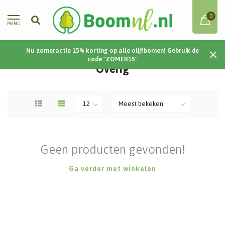
0
MENU
Nu zomeractie 15% korting op alle olijfbomen! Gebruik de
Home
/
Overig
code "ZOMER15"
Overig
Geen producten gevonden!
Ga verder met winkelen