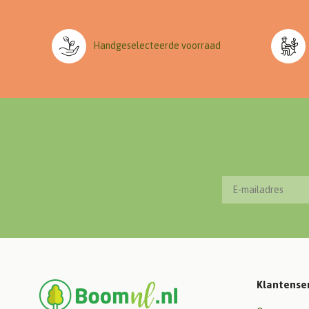
Handgeselecteerde voorraad
Klantense