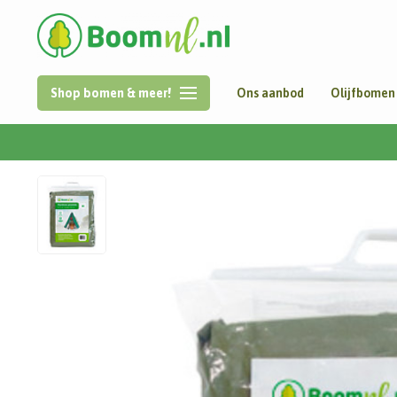
Shop bomen & meer!
Ons aanbod
Olijfbomen
Home
/
Plantenhoes Piramide M