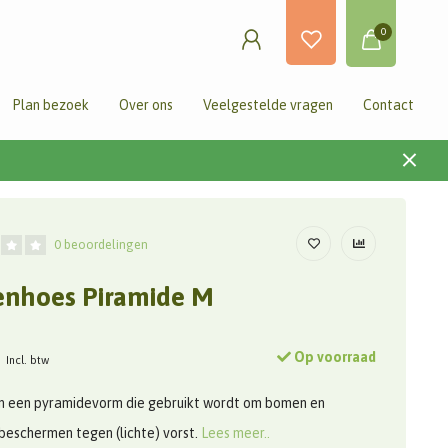
0
Plan bezoek
Over ons
Veelgestelde vragen
Contact
0 beoordelingen
enhoes Piramide M
Op voorraad
Incl. btw
in een pyramidevorm die gebruikt wordt om bomen en
 beschermen tegen (lichte) vorst.
Lees meer..