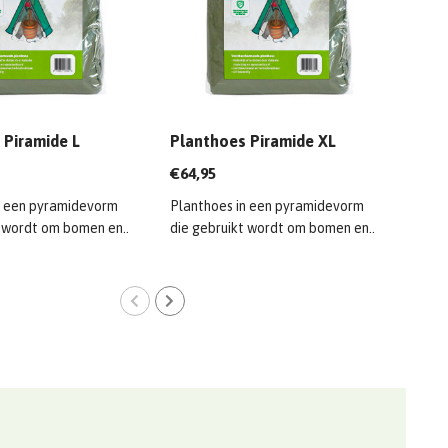
 Piramide L
Planthoes Piramide XL
Plan
€64,95
€12,
n een pyramidevorm
Planthoes in een pyramidevorm
Plan
t wordt om bomen en..
die gebruikt wordt om bomen en..
die 