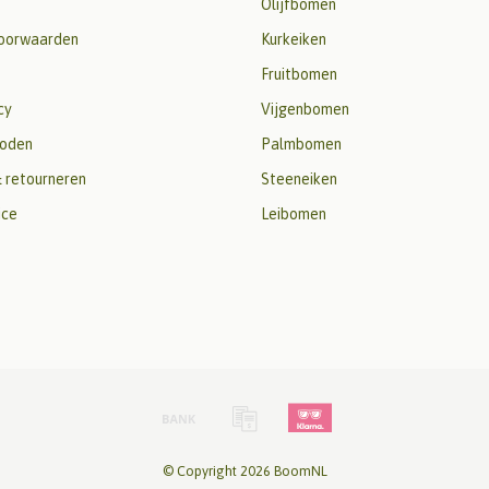
Olijfbomen
oorwaarden
Kurkeiken
Fruitbomen
cy
Vijgenbomen
oden
Palmbomen
 retourneren
Steeneiken
ice
Leibomen
© Copyright 2026 BoomNL