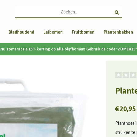
Bladhoudend
Leibomen
Fruitbomen
Plantenbakken
Nu zomeractie 15% korting op alle olijfbomen! Gebruik de code "ZOMER15"
Plant
€20,95
Planthoes 
struiken te