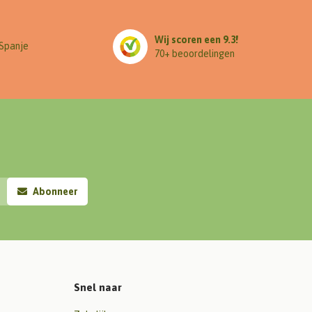
Wij scoren een 9.3!
 Spanje
70+ beoordelingen
Abonneer
Snel naar