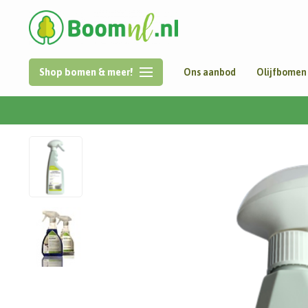
Shop bomen & meer!
Ons aanbod
Olijfbomen
Home
/
POL Cleaner Puls Protector