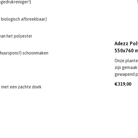
ogedrukreiniger!)
biologisch afbreekbaar)
van het polyester
Adezz Poly
550x760 
schuurspons!) schoonmaken
Onze plante
zijn gemaak
gewapend po
€319,00
 met een zachte doek