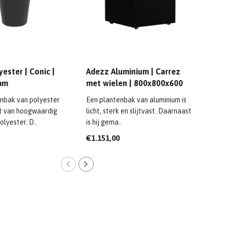
ester | Conic |
Adezz Aluminium | Carrez
Adez
mm
met wielen | 800x800x600
met
mm
mm
nbak van polyester
Een plantenbak van aluminium is
Een 
t van hoogwaardig
licht, sterk en slijtvast. Daarnaast
licht
lyester. D..
is hij gema..
is hi
€1.151,00
€1.3