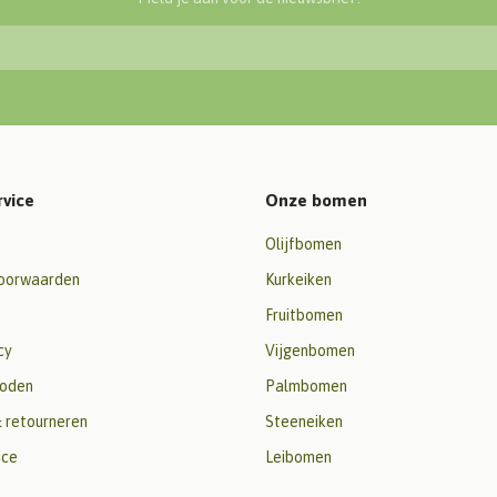
rvice
Onze bomen
Olijfbomen
oorwaarden
Kurkeiken
Fruitbomen
cy
Vijgenbomen
oden
Palmbomen
 retourneren
Steeneiken
ice
Leibomen