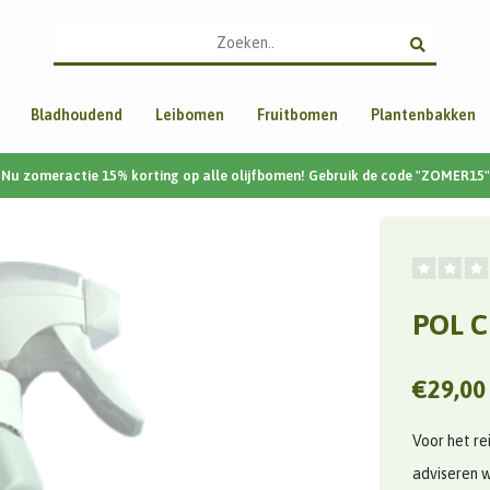
Bladhoudend
Leibomen
Fruitbomen
Plantenbakken
Nu zomeractie 15% korting op alle olijfbomen! Gebruik de code "ZOMER15"
POL C
€29,00
Voor het re
adviseren w