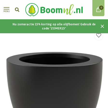
0
MENU
Nu zomeractie 15% korting op alle olijfbomen! Gebruik de
Home
/
Canna | Polyester | 1000x950 cm
code "ZOMER15"