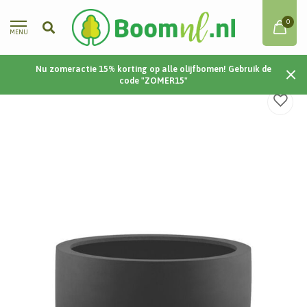
0
MENU
Nu zomeractie 15% korting op alle olijfbomen! Gebruik de
Home
/
Stretto New Egg Pot 94 94x80 - Anthracite
code "ZOMER15"