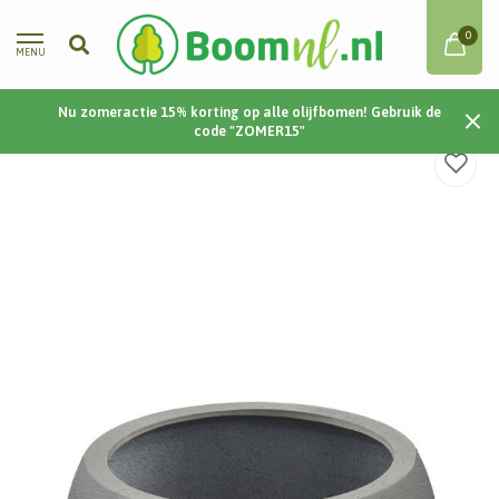
0
MENU
Nu zomeractie 15% korting op alle olijfbomen! Gebruik de
Home
/
Terreno Low Balloon 114 114x54 - Clay
code "ZOMER15"