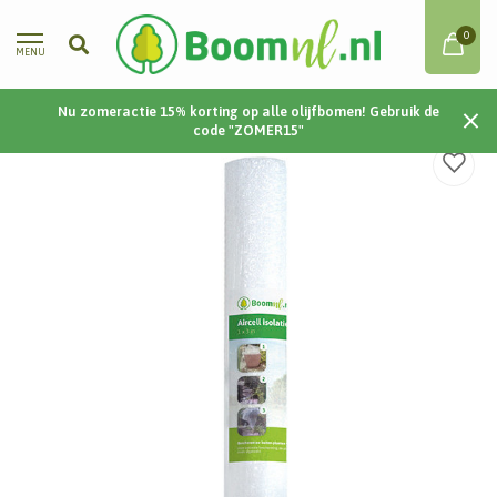
0
MENU
Nu zomeractie 15% korting op alle olijfbomen! Gebruik de
Home
/
Aircell Isolatiefolie
code "ZOMER15"