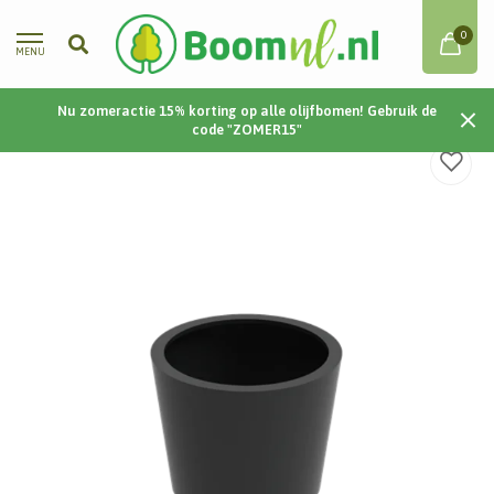
0
MENU
Nu zomeractie 15% korting op alle olijfbomen! Gebruik de
Home
/
Cairo | Aluminium | 100x80 cm
code "ZOMER15"