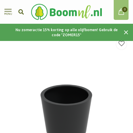
0
MENU
Nu zomeractie 15% korting op alle olijfbomen! Gebruik de
Home
/
Cairo | Aluminium | 100x80 cm
code "ZOMER15"