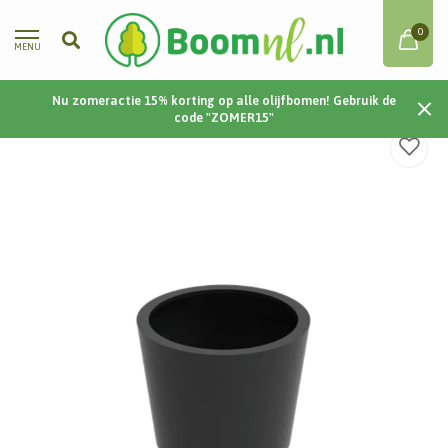
0
MENU
Nu zomeractie 15% korting op alle olijfbomen! Gebruik de
Home
/
Cairo | Aluminium | 100x80 cm
code "ZOMER15"