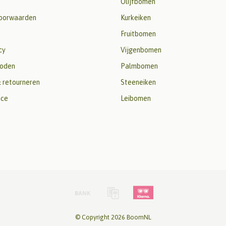
Olijfbomen
oorwaarden
Kurkeiken
Fruitbomen
cy
Vijgenbomen
oden
Palmbomen
 retourneren
Steeneiken
ice
Leibomen
© Copyright 2026 BoomNL