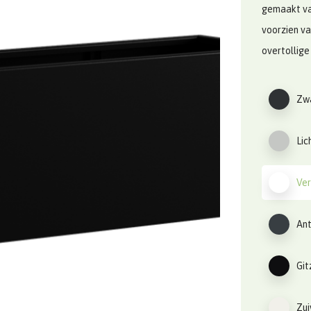
gemaakt va
voorzien v
overtollige
Zwa
Lic
Ver
Ant
Git
Zui