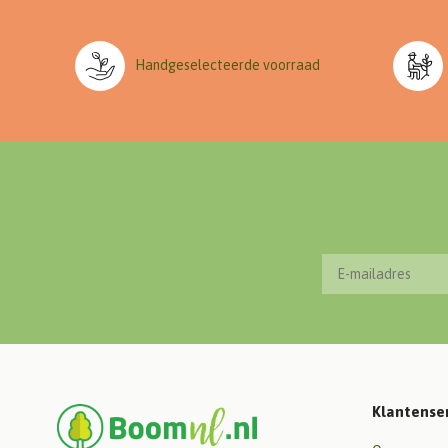
Handgeselecteerde voorraad
Klantense