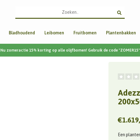
Bladhoudend
Leibomen
Fruitbomen
Plantenbakken
Nu zomeractie 15% korting op alle olijfbomen! Gebruik de code "ZOMER15"
Adezz
200x5
€1.619
Een plantenb