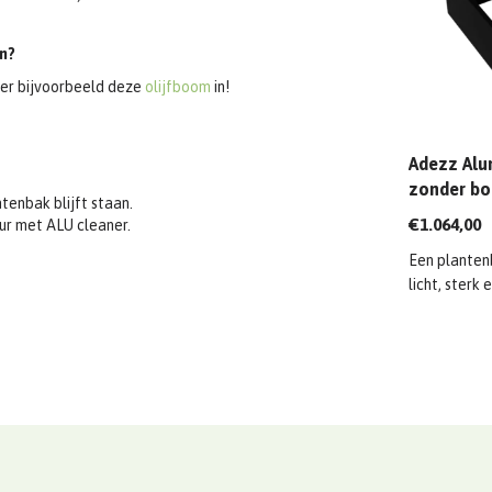
n?
er bijvoorbeeld deze
olijfboom
in!
Adezz Alu
zonder bo
tenbak blijft staan.
1200x120
€1.064,00
eur met ALU cleaner.
Een planten
licht, sterk e