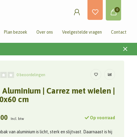
0
Plan bezoek
Over ons
Veelgestelde vragen
Contact
0 beoordelingen
 Aluminium | Carrez met wielen |
0x60 cm
,00
Op voorraad
Incl. btw
ak van aluminium is licht, sterk en slijtvast. Daarnaast is hij