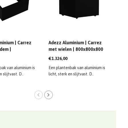
minium | Carrez
Adezz Aluminium | Carrez
Adez
dem |
met wielen | 800x800x800
met
0x600 mm
mm
mm
€1.326,00
€1.0
bak van aluminium is
Een plantenbak van aluminium is
Een 
n slijtvast. D..
licht, sterk en slijtvast. D..
licht