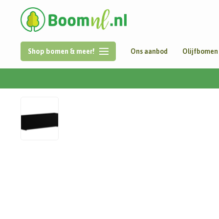
Shop bomen & meer!
Ons aanbod
Olijfbomen
Home
/
Aluminium | Carrez met wielen | 200x50x60 cm