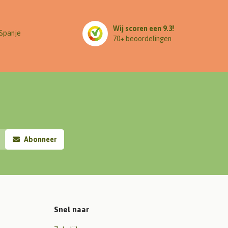
Wij scoren een 9.3!
 Spanje
70+ beoordelingen
Abonneer
Snel naar