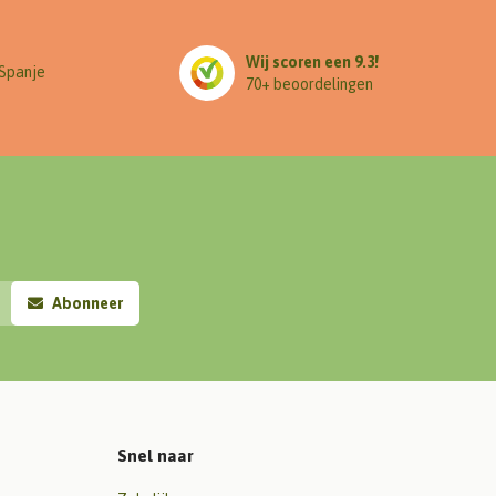
Wij scoren een 9.3!
 Spanje
70+ beoordelingen
Abonneer
Snel naar