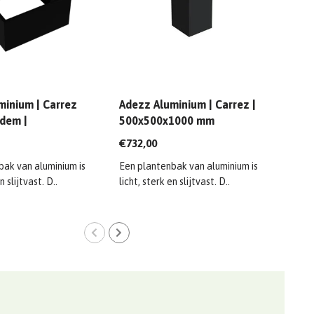
minium | Carrez
Adezz Aluminium | Carrez |
Adez
dem |
500x500x1000 mm
100
0x600 mm
€732,00
€1.1
bak van aluminium is
Een plantenbak van aluminium is
Een 
n slijtvast. D..
licht, sterk en slijtvast. D..
licht