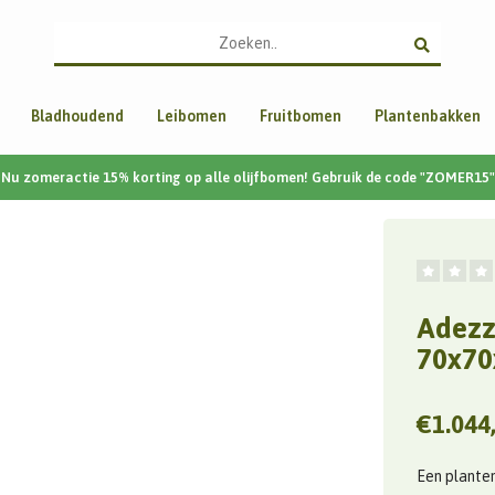
Bladhoudend
Leibomen
Fruitbomen
Plantenbakken
Nu zomeractie 15% korting op alle olijfbomen! Gebruik de code "ZOMER15"
Adezz
70x70
€1.044
Een plantenb