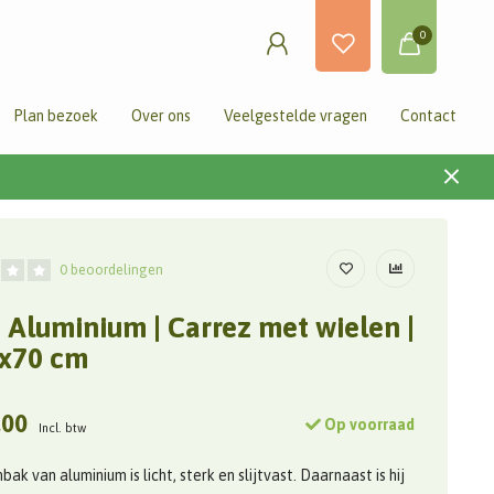
0
Plan bezoek
Over ons
Veelgestelde vragen
Contact
0 beoordelingen
 Aluminium | Carrez met wielen |
x70 cm
,00
Op voorraad
Incl. btw
ak van aluminium is licht, sterk en slijtvast. Daarnaast is hij