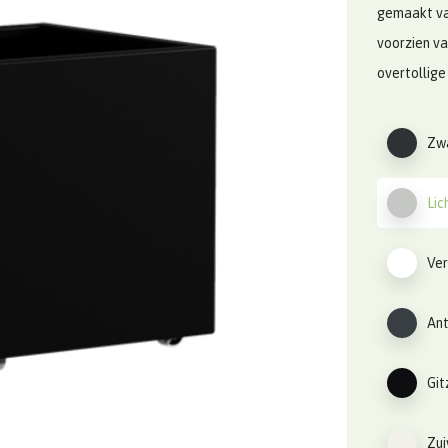
gemaakt va
voorzien v
overtollige
Zwa
Lic
Ver
Ant
Git
Zui