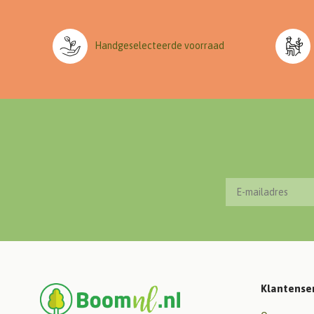
Handgeselecteerde voorraad
Klantense