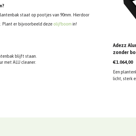
n?
lantenbak staat op pootjes van 90mm. Hierdoor
g. Plant er bijvoorbeeld deze
olijfboom
in!
Adezz Alu
zonder bo
tenbak blijft staan.
1200x120
€1.064,00
eur met ALU cleaner.
Een planten
licht, sterk e