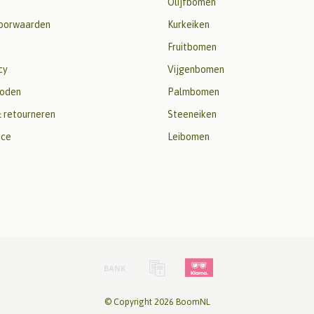
Olijfbomen
oorwaarden
Kurkeiken
Fruitbomen
cy
Vijgenbomen
oden
Palmbomen
 retourneren
Steeneiken
ice
Leibomen
© Copyright 2026 BoomNL