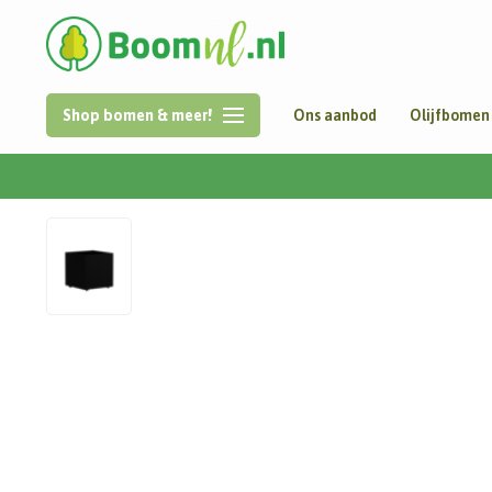
Shop bomen & meer!
Ons aanbod
Olijfbomen
Home
/
Aluminium | Carrez met wielen | 70x70x70 cm