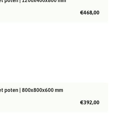
met poten | 1200x400x800 mm
€468,00
met poten | 800x800x600 mm
€392,00