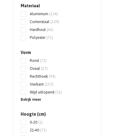
Materiaal
Aluminium
(124)
Cortenstaal
(109)
Hardhout
(46)
Polyester
(71)
Vorm
Rond
(73)
Ovaal
(17)
Rechthoek
(94)
Vierkant
(157)
Wijd uitlopend
(31)
Bekijk meer
Hoogte (cm)
0-20
(1)
21-40
(71)