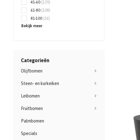
41-60
(139)
61-80
(108)
81-100
(26)
Bekijk meer
Categorieën
Olijfbomen
Steen- en kurkeiken
Leibomen
Fruitbomen
Palmbomen
Specials