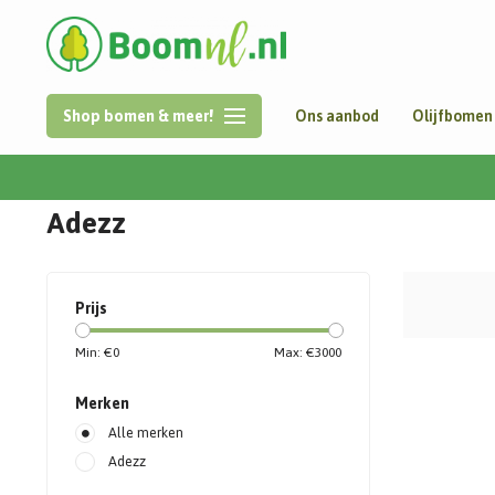
Shop bomen & meer!
Ons aanbod
Olijfbomen
Home
/
Merken
/
Adezz
Adezz
Prijs
Min: €
0
Max: €
3000
Merken
Alle merken
Adezz