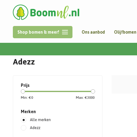
Shop bomen & meer!
Ons aanbod
Olijfbomen
Home
/
Merken
/
Adezz
Adezz
Prijs
Min: €
0
Max: €
3000
Merken
Alle merken
Adezz