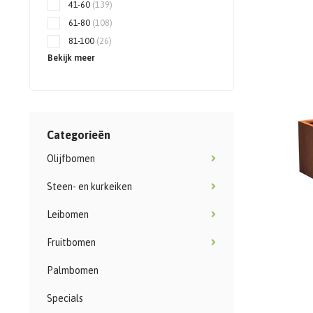
41-60
(139)
61-80
(108)
81-100
(26)
Bekijk meer
Categorieën
Olijfbomen
Steen- en kurkeiken
Leibomen
Fruitbomen
Palmbomen
Specials