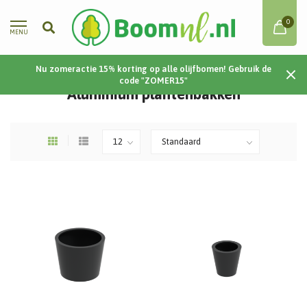
0
MENU
Nu zomeractie 15% korting op alle olijfbomen! Gebruik de
Home
/
Plantenbakken
/
Aluminium
code "ZOMER15"
Aluminium plantenbakken