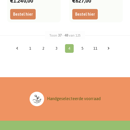
€1.240,00
€627,00
Bestel hier
Bestel hier
Toon
37
-
48
van 125
1
2
3
4
5
11
Handgeselecteerde voorraad