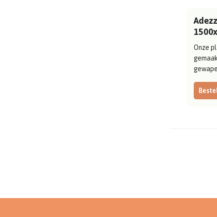
Adezz 
1500
Onze pl
gemaak
gewapen
Bestel