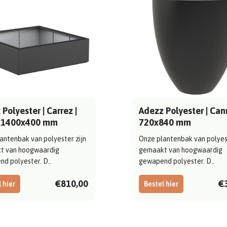
Polyester | Carrez |
Adezz Polyester | Can
x1400x400 mm
720x840 mm
antenbak van polyester zijn
Onze plantenbak van polyest
t van hoogwaardig
gemaakt van hoogwaardig
d polyester. D..
gewapend polyester. D..
€810,00
€
 hier
Bestel hier