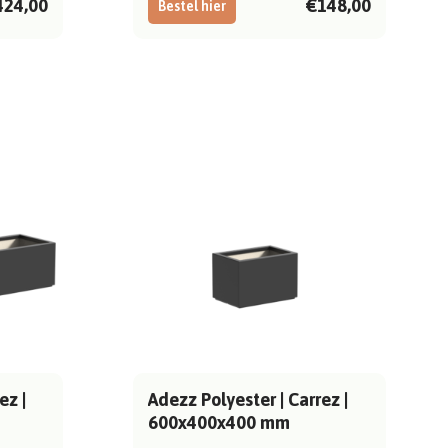
424,00
€148,00
Bestel hier
ez |
Adezz Polyester | Carrez |
600x400x400 mm