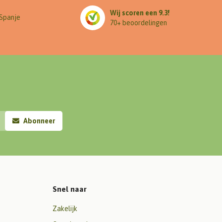
Wij scoren een 9.3!
 Spanje
70+ beoordelingen
Abonneer
Snel naar
Zakelijk