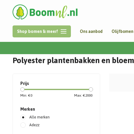
Shop bomen & meer!
Ons aanbod
Olijfbomen
Home
/
Plantenbakken
/
Polyester
Polyester plantenbakken en bloe
Prijs
Min: €
0
Max: €
2000
Merken
Alle merken
Adezz