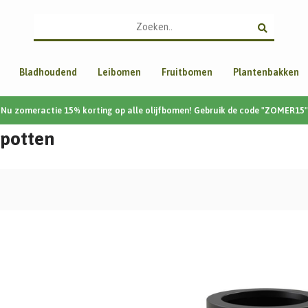
Bladhoudend
Leibomen
Fruitbomen
Plantenbakken
Nu zomeractie 15% korting op alle olijfbomen! Gebruik de code "ZOMER15"
mpotten