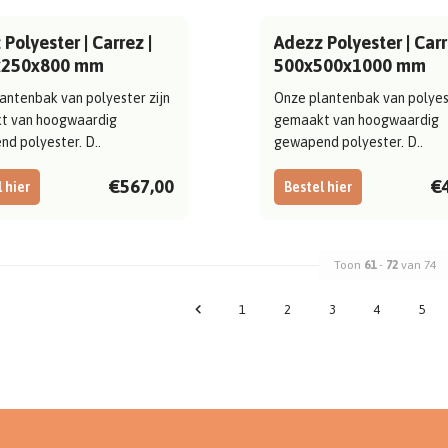
Polyester | Carrez |
Adezz Polyester | Carr
x250x800 mm
500x500x1000 mm
antenbak van polyester zijn
Onze plantenbak van polyest
t van hoogwaardig
gemaakt van hoogwaardig
d polyester. D..
gewapend polyester. D..
€567,00
€
 hier
Bestel hier
Toon
61
-
72
van 74
1
2
3
4
5