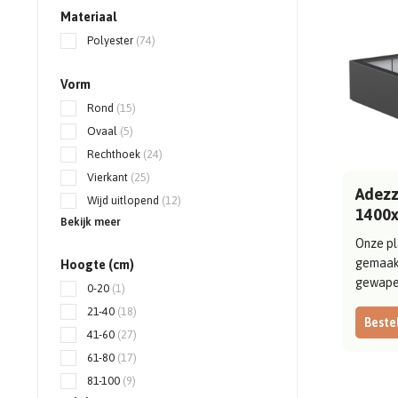
Materiaal
Polyester
(74)
Vorm
Rond
(15)
Ovaal
(5)
Rechthoek
(24)
Vierkant
(25)
Adezz 
Wijd uitlopend
(12)
1400
Bekijk meer
Onze pl
gemaak
Hoogte (cm)
gewapen
0-20
(1)
21-40
(18)
Bestel
41-60
(27)
61-80
(17)
81-100
(9)