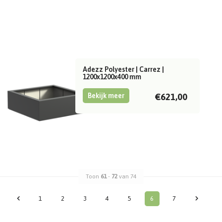
Adezz Polyester | Carrez |
1200x1200x400 mm
Bekijk meer
€621,00
Toon
61
-
72
van 74
1
2
3
4
5
6
7