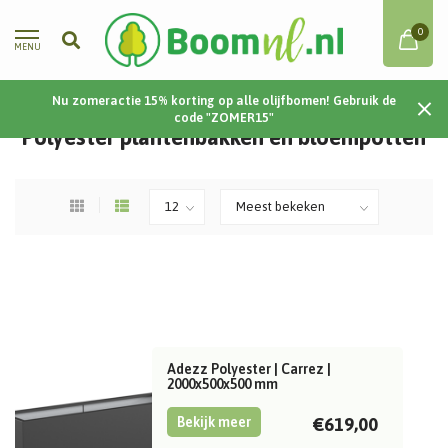
0
MENU
Nu zomeractie 15% korting op alle olijfbomen! Gebruik de
Home
/
Plantenbakken
/
Polyester
code "ZOMER15"
Polyester plantenbakken en bloempotten
Adezz Polyester | Carrez |
2000x500x500 mm
Bekijk meer
€619,00